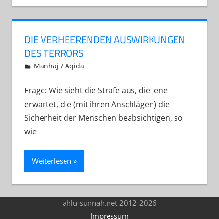
DIE VERHEERENDEN AUSWIRKUNGEN
DES TERRORS
13. Januar 2013
Abu Yakin Al-Athari
Manhaj / Aqida
Frage: Wie sieht die Strafe aus, die jene
erwartet, die (mit ihren Anschlägen) die
Sicherheit der Menschen beabsichtigen, so
wie
Weiterlesen
ahlu-sunnah.net 2012-2026
Impressum