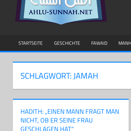
STARTSEITE
GESCHICHTE
FAWAID
MANH
SCHLAGWORT:
JAMAH
HADITH: „EINEN MANN FRAGT MAN
NICHT, OB ER SEINE FRAU
GESCHLAGEN HAT“