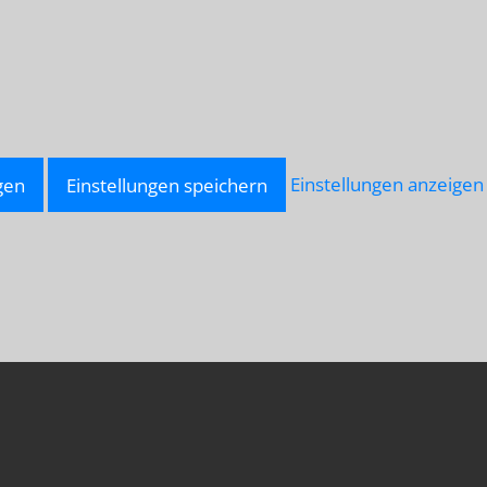
gen
Einstellungen speichern
Einstellungen anzeigen
LU-
NNAH.NET