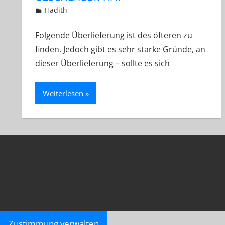
12. Januar 2013
Abu Yakin Al-Athari
Hadith
Folgende Überlieferung ist des öfteren zu
finden. Jedoch gibt es sehr starke Gründe, an
dieser Überlieferung – sollte es sich
Weiterlesen
Zustimmung verwalten