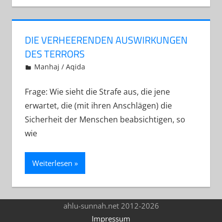
DIE VERHEERENDEN AUSWIRKUNGEN
DES TERRORS
13. Januar 2013
Abu Yakin Al-Athari
Manhaj / Aqida
Frage: Wie sieht die Strafe aus, die jene
erwartet, die (mit ihren Anschlägen) die
Sicherheit der Menschen beabsichtigen, so
wie
Weiterlesen
ahlu-sunnah.net 2012-2026
Impressum