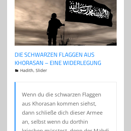
DIE SCHWARZEN FLAGGEN AUS
KHORASAN – EINE WIDERLEGUNG
23. August 2017
Abu Yakin Al-Athari
Hadith
,
Slider
Kommentar hinterlassen
Wenn du die schwarzen Flaggen
aus Khorasan kommen siehst,
dann schließe dich dieser Armee
an, selbst wenn du dorthin
kriechen müsstest, denn der Mahdi