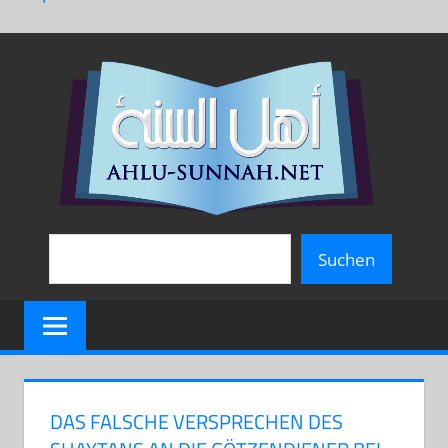
Zum
AH
Inhalt
springen
SU
Suchen
Suchen
DAS FALSCHE VERSPRECHEN DES