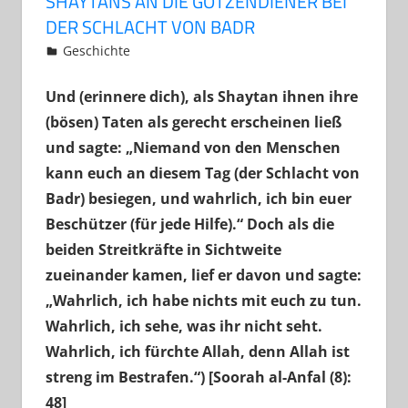
SHAYTANS AN DIE GÖTZENDIENER BEI
DER SCHLACHT VON BADR
30. Januar 2023
Abu Yakin Al-Athari
Geschichte
Kommentar hinterlassen
Und (erinnere dich), als Shaytan ihnen ihre
(bösen) Taten als gerecht erscheinen ließ
und sagte: „Niemand von den Menschen
kann euch an diesem Tag (der Schlacht von
Badr) besiegen, und wahrlich, ich bin euer
Beschützer (für jede Hilfe).“ Doch als die
beiden Streitkräfte in Sichtweite
zueinander kamen, lief er davon und sagte:
„Wahrlich, ich habe nichts mit euch zu tun.
Wahrlich, ich sehe, was ihr nicht seht.
Wahrlich, ich fürchte Allah, denn Allah ist
streng im Bestrafen.“) [Soorah al-Anfal (8):
48]