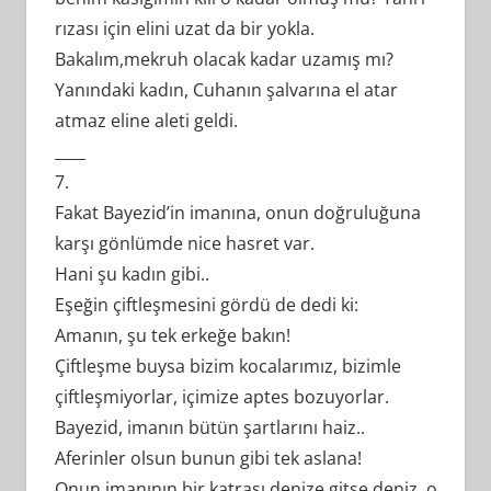
rızası için elini uzat da bir yokla.
Bakalım,mekruh olacak kadar uzamış mı?
Yanındaki kadın, Cuhanın şalvarına el atar
atmaz eline aleti geldi.
____
7.
Fakat Bayezid’in imanına, onun doğruluğuna
karşı gönlümde nice hasret var.
Hani şu kadın gibi..
Eşeğin çiftleşmesini gördü de dedi ki:
Amanın, şu tek erkeğe bakın!
Çiftleşme buysa bizim kocalarımız, bizimle
çiftleşmiyorlar, içimize aptes bozuyorlar.
Bayezid, imanın bütün şartlarını haiz..
Aferinler olsun bunun gibi tek aslana!
Onun imanının bir katrası denize gitse deniz, o