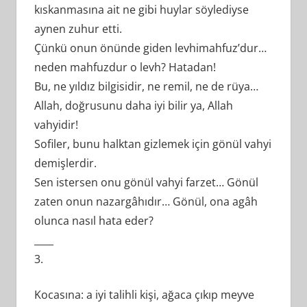
kıskanmasına ait ne gibi huylar söylediyse
aynen zuhur etti.
Çünkü onun önünde giden levhimahfuz’dur…
neden mahfuzdur o levh? Hatadan!
Bu, ne yıldız bilgisidir, ne remil, ne de rüya…
Allah, doğrusunu daha iyi bilir ya, Allah
vahyidir!
Sofiler, bunu halktan gizlemek için gönül vahyi
demişlerdir.
Sen istersen onu gönül vahyi farzet… Gönül
zaten onun nazargâhıdır… Gönül, ona agâh
olunca nasıl hata eder?
____
3.
Kocasına: a iyi talihli kişi, ağaca çıkıp meyve