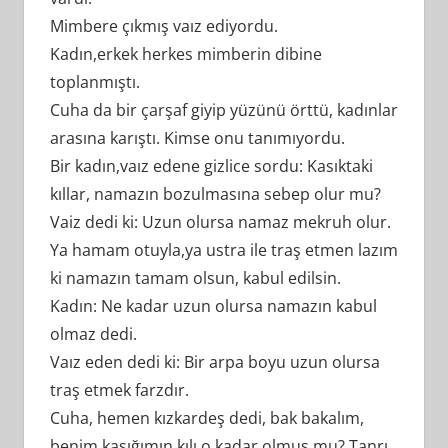
Mimbere çıkmış vaız ediyordu.
Kadın,erkek herkes mimberin dibine
toplanmıştı.
Cuha da bir çarşaf giyip yüzünü örttü, kadınlar
arasına karıştı. Kimse onu tanımıyordu.
Bir kadın,vaız edene gizlice sordu: Kasıktaki
kıllar, namazın bozulmasına sebep olur mu?
Vaiz dedi ki: Uzun olursa namaz mekruh olur.
Ya hamam otuyla,ya ustra ile traş etmen lazım
ki namazın tamam olsun, kabul edilsin.
Kadın: Ne kadar uzun olursa namazın kabul
olmaz dedi.
Vaız eden dedi ki: Bir arpa boyu uzun olursa
traş etmek farzdır.
Cuha, hemen kızkardeş dedi, bak bakalım,
benim kasığımın kılı o kadar olmuş mu? Tanrı