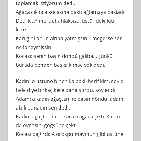
toplamak istiyorum dedi.
Ağaca çıkınca kocasına baktı ağlamaya başladı.
Dedi ki: A merdut ahlâksız… üstündeki lûti
kim?
Karı gibi onun altına yatmışsın… meğerse sen
ne ibneymişsin!
Kocası: senin başın döndü galiba… çünkü
burada benden başka kimse yok dedi.
Kadın: o üstüne binen kalpaklı herif kim, söyle
hele diye birkaç kere daha sordu, söylendi.
Adam: a kadın ağaçtan in; başın döndü; adam
akıllı bunadın sen dedi.
Kadın, ağaçtan indi; kocası ağaca çıktı. Kadın
da oynaşını göğsüne çekti.
Kocası bağırdı: A orospu maymun gibi üstüne