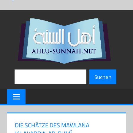
Zum
AH
Inhalt
springen
SU
Suchen
Suchen
DIE SCHÄTZE DES MAWLANA