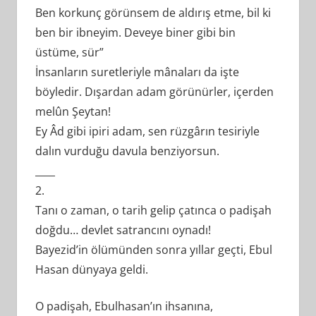
Ben korkunç görünsem de aldırış etme, bil ki
ben bir ibneyim. Deveye biner gibi bin
üstüme, sür”
İnsanların suretleriyle mânaları da işte
böyledir. Dışardan adam görünürler, içerden
melûn Şeytan!
Ey Âd gibi ipiri adam, sen rüzgârın tesiriyle
dalın vurduğu davula benziyorsun.
____
2.
Tanı o zaman, o tarih gelip çatınca o padişah
doğdu… devlet satrancını oynadı!
Bayezid’in ölümünden sonra yıllar geçti, Ebul
Hasan dünyaya geldi.
O padişah, Ebulhasan’ın ihsanına,