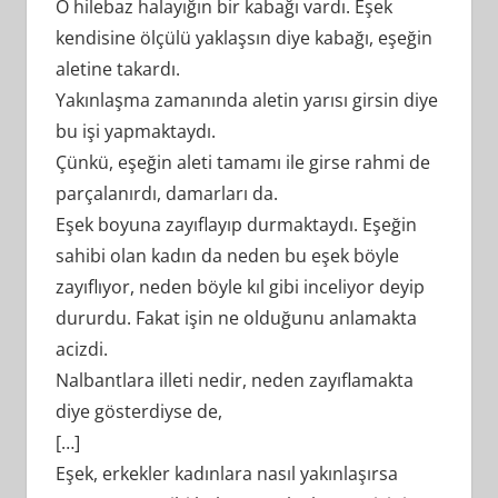
O hilebaz halayığın bir kabağı vardı. Eşek
kendisine ölçülü yaklaşsın diye kabağı, eşeğin
aletine takardı.
Yakınlaşma zamanında aletin yarısı girsin diye
bu işi yapmaktaydı.
Çünkü, eşeğin aleti tamamı ile girse rahmi de
parçalanırdı, damarları da.
Eşek boyuna zayıflayıp durmaktaydı. Eşeğin
sahibi olan kadın da neden bu eşek böyle
zayıflıyor, neden böyle kıl gibi inceliyor deyip
dururdu. Fakat işin ne olduğunu anlamakta
acizdi.
Nalbantlara illeti nedir, neden zayıflamakta
diye gösterdiyse de,
[…]
Eşek, erkekler kadınlara nasıl yakınlaşırsa