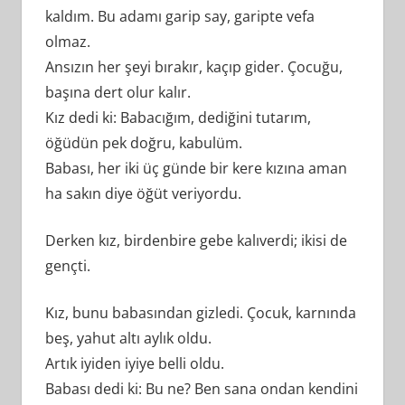
kaldım. Bu adamı garip say, garipte vefa
olmaz.
Ansızın her şeyi bırakır, kaçıp gider. Çocuğu,
başına dert olur kalır.
Kız dedi ki: Babacığım, dediğini tutarım,
öğüdün pek doğru, kabulüm.
Babası, her iki üç günde bir kere kızına aman
ha sakın diye öğüt veriyordu.
Derken kız, birdenbire gebe kalıverdi; ikisi de
gençti.
Kız, bunu babasından gizledi. Çocuk, karnında
beş, yahut altı aylık oldu.
Artık iyiden iyiye belli oldu.
Babası dedi ki: Bu ne? Ben sana ondan kendini