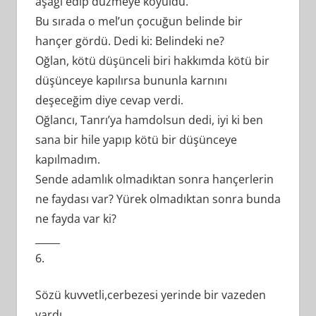
aşağı edip düzmeye koyuldu.
Bu sırada o mel’un çocuğun belinde bir
hançer gördü. Dedi ki: Belindeki ne?
Oğlan, kötü düşünceli biri hakkımda kötü bir
düşünceye kapılırsa bununla karnını
deşeceğim diye cevap verdi.
Oğlancı, Tanrı’ya hamdolsun dedi, iyi ki ben
sana bir hile yapıp kötü bir düşünceye
kapılmadım.
Sende adamlık olmadıktan sonra hançerlerin
ne faydası var? Yürek olmadıktan sonra bunda
ne fayda var ki?
_____
6.
Sözü kuvvetli,cerbezesi yerinde bir vazeden
vardı.