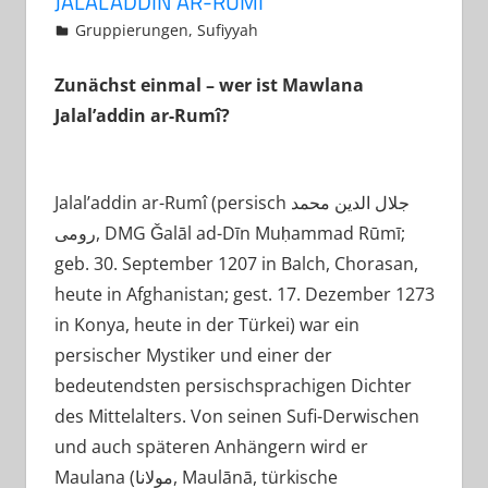
JALAL’ADDIN AR-RUMÎ
5. April 2013
Muwahid At-Turki
Gruppierungen
,
Sufiyyah
Zunächst einmal – wer ist Mawlana
Jalal’addin ar-Rumî?
Jalal’addin ar-Rumî (persisch ‏جلال الدین محمد
رومی‎, DMG Ǧalāl ad-Dīn Muḥammad Rūmī;
geb. 30. September 1207 in Balch, Chorasan,
heute in Afghanistan; gest. 17. Dezember 1273
in Konya, heute in der Türkei) war ein
persischer Mystiker und einer der
bedeutendsten persischsprachigen Dichter
des Mittelalters. Von seinen Sufi-Derwischen
und auch späteren Anhängern wird er
Maulana (‏مولانا‎, Maulānā, türkische