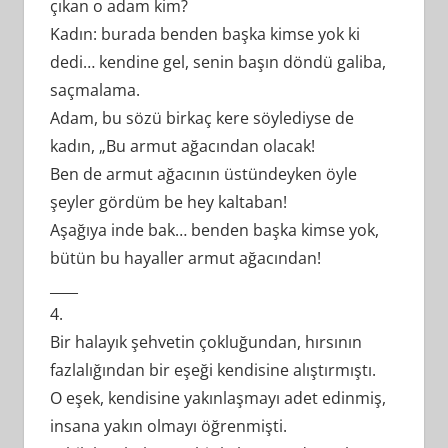
çıkan o adam kim?
Kadın: burada benden başka kimse yok ki
dedi… kendine gel, senin başın döndü galiba,
saçmalama.
Adam, bu sözü birkaç kere söylediyse de
kadın, „Bu armut ağacından olacak!
Ben de armut ağacının üstündeyken öyle
şeyler gördüm be hey kaltaban!
Aşağıya inde bak… benden başka kimse yok,
bütün bu hayaller armut ağacından!
____
4.
Bir halayık şehvetin çokluğundan, hırsının
fazlalığından bir eşeği kendisine alıştırmıştı.
O eşek, kendisine yakınlaşmayı adet edinmiş,
insana yakın olmayı öğrenmişti.