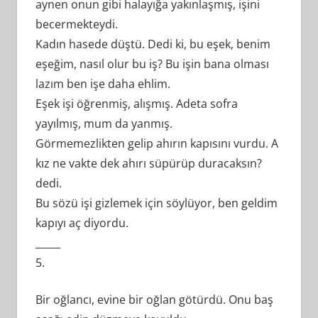
aynen onun gibi halayığa yakınlaşmış, işini
becermekteydi.
Kadın hasede düştü. Dedi ki, bu eşek, benim
eşeğim, nasıl olur bu iş? Bu işin bana olması
lazım ben işe daha ehlim.
Eşek işi öğrenmiş, alışmış. Adeta sofra
yayılmış, mum da yanmış.
Görmemezlikten gelip ahırın kapısını vurdu. A
kız ne vakte dek ahırı süpürüp duracaksın?
dedi.
Bu sözü işi gizlemek için söylüyor, ben geldim
kapıyı aç diyordu.
_____
5.
Bir oğlancı, evine bir oğlan götürdü. Onu baş