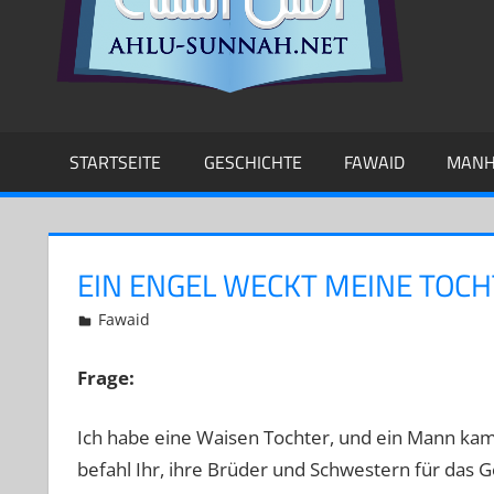
STARTSEITE
GESCHICHTE
FAWAID
MANH
EIN ENGEL WECKT MEINE TOCH
5. Juni 2015
Abu Yakin Al-Athari
Fawaid
Frage:
Ich habe eine Waisen Tochter, und ein Mann kam 
befahl Ihr, ihre Brüder und Schwestern für das G