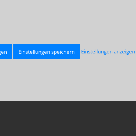
gen
Einstellungen speichern
Einstellungen anzeigen
LU-
NNAH.NET