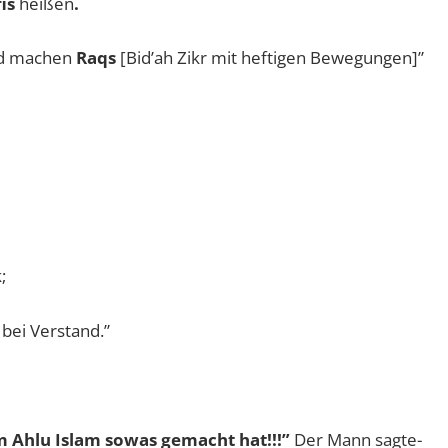
fis
heißen
.
d machen
Raqs
[Bid’ah Zikr mit heftigen Bewegungen]”
;
 bei Verstand.”
m Ahlu Islam sowas gemacht hat!!!”
Der Mann sagte-