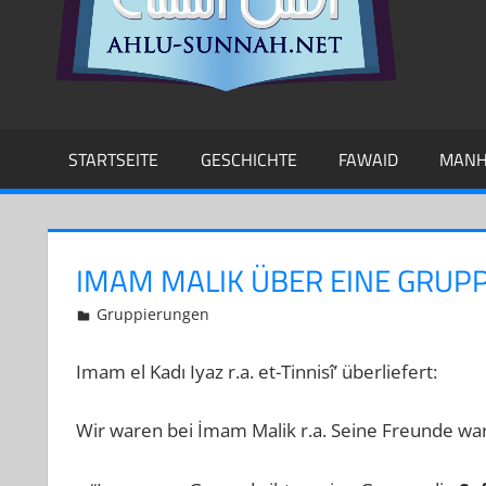
STARTSEITE
GESCHICHTE
FAWAID
MANH
IMAM MALIK ÜBER EINE GRUPP
29. Oktober 2012
Muwahid At-Turki
Gruppierungen
Kommentar hinterlassen
Imam el Kadı Iyaz r.a. et-Tinnisî’ überliefert:
Wir waren bei İmam Malik r.a. Seine Freunde wa