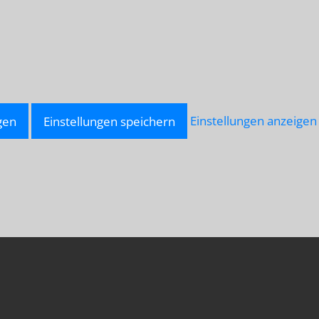
gen
Einstellungen speichern
Einstellungen anzeigen
LU-
NNAH.NET