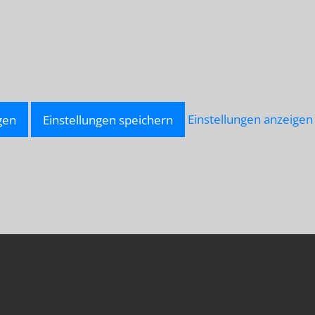
gen
Einstellungen speichern
Einstellungen anzeigen
LU-
NNAH.NET