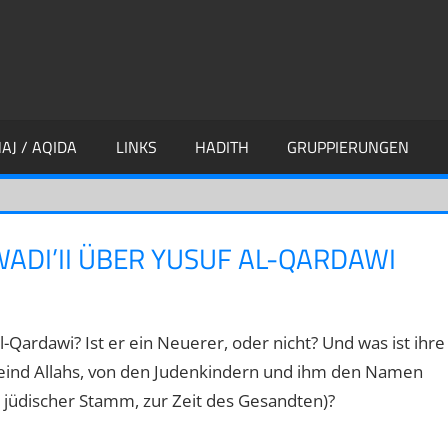
AJ / AQIDA
LINKS
HADITH
GRUPPIERUNGEN
WADI’II ÜBER YUSUF AL-QARDAWI
Qardawi? Ist er ein Neuerer, oder nicht? Und was ist ihre
Feind Allahs, von den Judenkindern und ihm den Namen
n jüdischer Stamm, zur Zeit des Gesandten)?