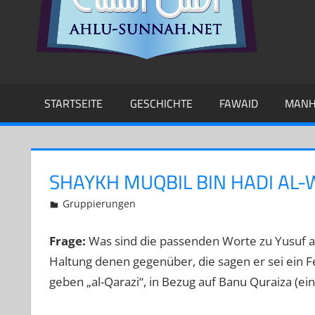
STARTSEITE
GESCHICHTE
FAWAID
MANH
SHAYKH MUQBIL BIN HADI AL-
1. März 2015
Abu Yakin Al-Athari
Gruppierungen
Frage:
Was sind die passenden Worte zu Yusuf al-
Haltung denen gegenüber, die sagen er sei ein 
geben „al-Qarazi“, in Bezug auf Banu Quraiza (ei