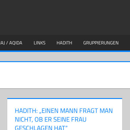
AJ / AQIDA
LINKS
HADITH
GRUPPIERUNGEN
HADITH: „EINEN MANN FRAGT MAN
NICHT, OB ER SEINE FRAU
GESCHLAGEN HAT“