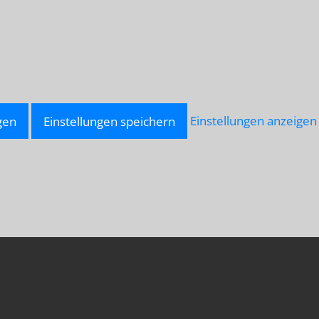
gen
Einstellungen speichern
Einstellungen anzeigen
LU-
NNAH.NET