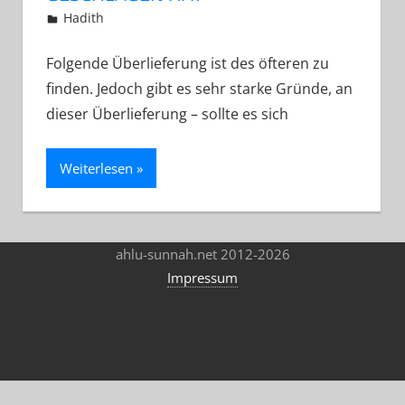
12. Januar 2013
Abu Yakin Al-Athari
Hadith
Folgende Überlieferung ist des öfteren zu
finden. Jedoch gibt es sehr starke Gründe, an
dieser Überlieferung – sollte es sich
Weiterlesen
ahlu-sunnah.net 2012-2026
Impressum