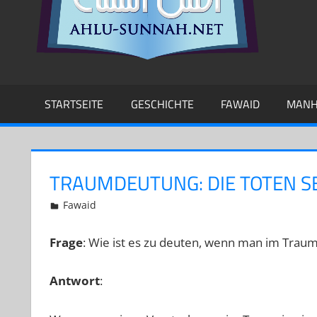
STARTSEITE
GESCHICHTE
FAWAID
MANH
TRAUMDEUTUNG: DIE TOTEN S
30. Januar 2023
Abu Yakin Al-Athari
Fawaid
Kommentar hinterlassen
Frage
: Wie ist es zu deuten, wenn man im Traum
Antwort
: