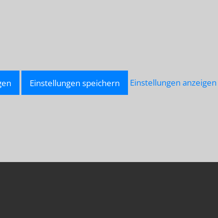
gen
Einstellungen speichern
Einstellungen anzeigen
LU-
NNAH.NET